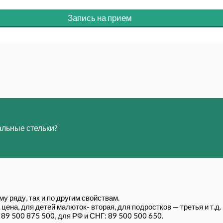
Запись на прием
альные стельки?
у ряду, так и по другим свойствам.
ена, для детей малюток- вторая, для подростков — третья и т.д.
89 500 875 500, для РФ и СНГ: 89 500 500 650.