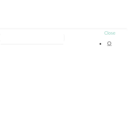
Close
Вопрос ответ
Квалификация докторов
О