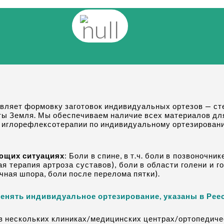
твляет формовку заготовок индивидуальных ортезов — ст
ы Земля. Мы обеспечиваем наличие всех материалов для
, иглорефлексотерапии по индивидуальному ортезирован
ующих ситуациях
: Боли в спине, в т.ч. боли в позвоночни
ая терапия артроза суставов), боли в области голени и г
очная шпора, боли после перелома пятки).
енять индивидуальное ортезирование, указаны в Рее
 в нескольких клиниках/медицинских центрах/ортопедиче