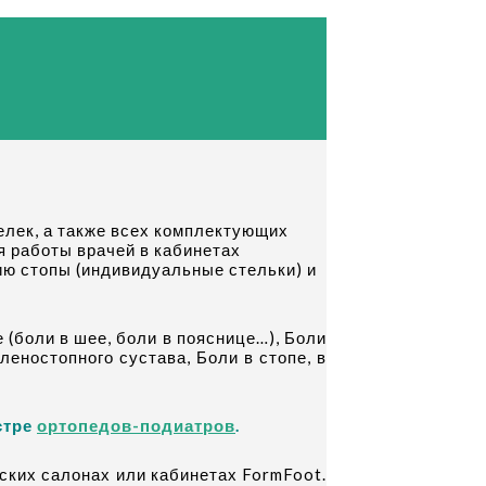
елек, а также всех комплектующих
 работы врачей в кабинетах
ию стопы (индивидуальные стельки) и
ке (боли в шее, боли в пояснице…), Боли
оленостопного сустава, Боли в стопе, в
стре
ортопедов-подиатров
.
ских салонах или кабинетах FormFoot.