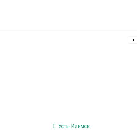
тзывы
Новости
Контакты
Для врачей
Усть-Илимск