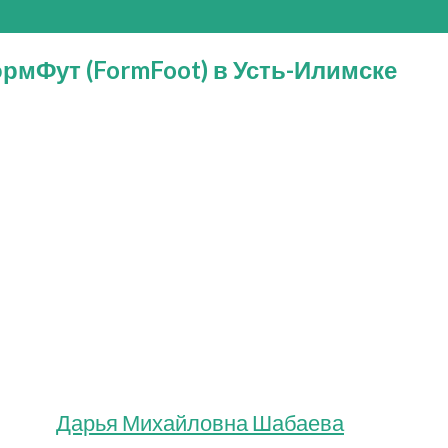
мФут (FormFoot) в Усть-Илимске
Дарья Михайловна Шабаева