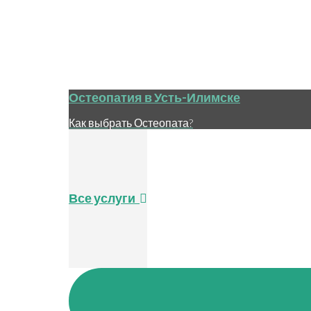
Остеопатия в Усть-Илимске
Как выбрать Остеопата?
Все услуги